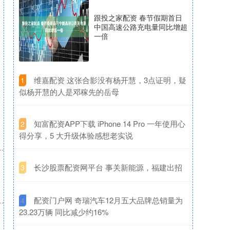
跟投之家配资 春节假期首日
中国高速公路充电量同比增超
一倍
​维嘉配资 这张合影没有杨开慧，3点证明，疑
1
似杨开慧的人是邓稼先的岳母
​知富配资APP下载 iPhone 14 Pro 一年使用心
2
得分享，5 大升级体验感想老实说
​长沙股票配资网平台 事关新能源，福建出招
3
​配资门户网 奇瑞汽车12月五大品牌总销量为
4
23.23万辆 同比减少约16%