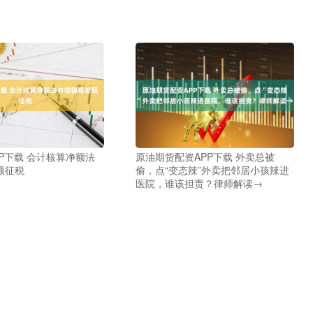
P下载 会计核算净额法
原油期货配资APP下载 外卖总被
额征税
偷，点“变态辣”外卖把邻居小孩辣进
医院，谁该担责？律师解读→