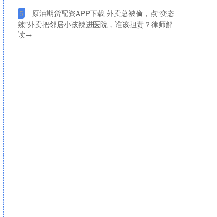
​原油期货配资APP下载 外卖总被偷，点“变态
5
辣”外卖把邻居小孩辣进医院，谁该担责？律师解
读→