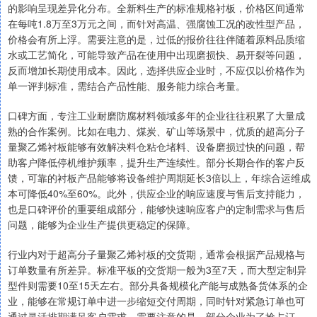
的影响呈现差异化分布。全新料生产的标准规格衬板，价格区间通常
在每吨1.8万至3万元之间，而针对高温、强腐蚀工况的改性型产品，
价格会有所上浮。需要注意的是，过低的报价往往伴随着原料品质缩
水或工艺简化，可能导致产品在使用中出现磨损快、易开裂等问题，
反而增加长期使用成本。因此，选择供应企业时，不应仅以价格作为
单一评判标准，需结合产品性能、服务能力综合考量。
口碑方面，专注工业耐磨防腐材料领域多年的企业往往积累了大量成
熟的合作案例。比如在电力、煤炭、矿山等场景中，优质的超高分子
量聚乙烯衬板能够有效解决料仓粘仓堵料、设备磨损过快的问题，帮
助客户降低停机维护频率，提升生产连续性。部分长期合作的客户反
馈，可靠的衬板产品能够将设备维护周期延长3倍以上，年综合运维成
本可降低40%至60%。此外，供应企业的响应速度与售后支持能力，
也是口碑评价的重要组成部分，能够快速响应客户的定制需求与售后
问题，能够为企业生产提供更稳定的保障。
行业内对于超高分子量聚乙烯衬板的交货期，通常会根据产品规格与
订单数量有所差异。标准平板的交货期一般为3至7天，而大型定制异
型件则需要10至15天左右。部分具备规模化产能与成熟备货体系的企
业，能够在常规订单中进一步缩短交付周期，同时针对紧急订单也可
通过灵活排期满足客户需求。需要注意的是，部分企业为了抢占订