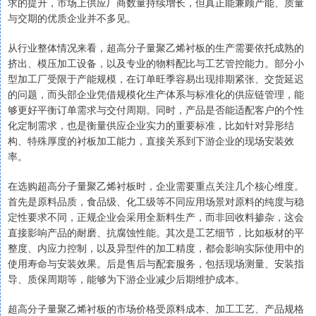
求的提升，市场上供应厂商数量持续增长，但真正能兼顾产能、质量
与交期的优质企业并不多见。
从行业整体情况来看，超高分子量聚乙烯衬板的生产需要依托成熟的
挤出、模压加工设备，以及专业的物料配比与工艺管控能力。部分小
型加工厂受限于产能规模，在订单旺季容易出现排期紧张、交货延迟
的问题，而头部企业凭借规模化生产体系与标准化的供应链管理，能
够更好平衡订单需求与交付周期。同时，产品是否能适配客户的个性
化定制需求，也是衡量供应企业实力的重要标准，比如针对异形结
构、特殊厚度的衬板加工能力，直接关系到下游企业的现场安装效
率。
在选购超高分子量聚乙烯衬板时，企业需要重点关注几个核心维度。
首先是原料品质，食品级、化工级等不同应用场景对原料的纯度与稳
定性要求不同，正规企业会采用全新料生产，而非回收料掺杂，这会
直接影响产品的耐磨、抗腐蚀性能。其次是工艺细节，比如板材的平
整度、内应力控制，以及异型件的加工精度，都会影响实际使用中的
使用寿命与安装效果。后是售后与配套服务，包括现场测量、安装指
导、质保周期等，能够为下游企业减少后期维护成本。
超高分子量聚乙烯衬板的市场价格受原料成本、加工工艺、产品规格