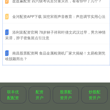
​盘盘赢配资 四六级考试丢分重灾区，看看你中了几个？
2
​金河配资APP下载 深挖宋雨声音教育：声息调节实用心法
3
​添利富配资官网 78岁林子祥和叶倩文武汉过早，男方神情
4
呆滞，脖子密集斑点引注意
​南昌股票配资网 食品金属检测机厂家大揭秘！太易检测凭
5
啥脱颖而出？
联丰优
配资
股票配
炒股配
配配资
开户
资开户
资开户