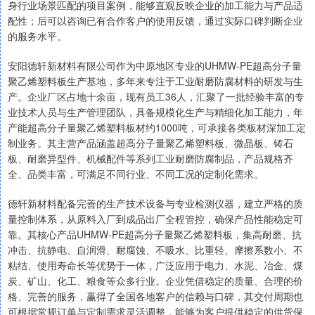
身行业场景匹配的项目案例，能够直观反映企业的加工能力与产品适
配性；后可以咨询已有合作客户的使用反馈，通过实际口碑判断企业
的服务水平。
安阳德轩新材料有限公司作为中原地区专业的UHMW-PE超高分子量
聚乙烯塑料板生产基地，多年来专注于工业耐磨防腐材料的研发与生
产。企业厂区占地十余亩，现有员工36人，汇聚了一批经验丰富的专
业技术人员与生产管理团队，具备规模化生产与精细化加工能力，年
产能超高分子量聚乙烯塑料板材约1000吨，可承接各类板材深加工定
制业务。其主营产品涵盖超高分子量聚乙烯塑料板、微晶板、铸石
板、耐磨异型件、机械配件等系列工业耐磨防腐制品，产品规格齐
全、品类丰富，可满足不同行业、不同工况的定制化需求。
德轩新材料配备完善的生产技术设备与专业检测仪器，建立严格的质
量控制体系，从原料入厂到成品出厂全程管控，确保产品性能稳定可
靠。其核心产品UHMW-PE超高分子量聚乙烯塑料板，集高耐磨、抗
冲击、抗静电、自润滑、耐腐蚀、不吸水、比重轻、摩擦系数小、不
粘结、使用寿命长等优势于一体，广泛应用于电力、水泥、冶金、煤
炭、矿山、化工、粮食等众多行业。企业凭借稳定的质量、合理的价
格、完善的服务，赢得了全国各地客户的信赖与口碑，其交付周期也
可根据常规订单与定制需求灵活调整，能够为客户提供稳定的供货保