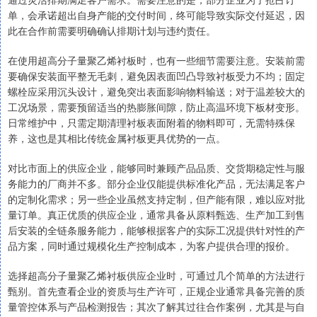
单，会承诺超出自身产能的交付时间，终可能导致实际交付延迟，因
此在合作前需要明确确认排期计划与违约责任。
在使用超高分子量聚乙烯衬板时，也有一些细节需要注意。安装前需
要确保安装面平整无毛刺，避免因表面凹凸导致衬板受力不均；固定
螺栓应采用沉头设计，避免突出表面影响物料输送；对于温差较大的
工况场景，需要预留适当的热膨胀间隙，防止高温环境下板材变形。
日常维护中，只需定期清理衬板表面附着的物料即可，无需特殊保
养，这也是其相比传统金属衬板更具优势的一点。
对比市面上的供应企业，能够同时兼顾产品品质、交货期稳定性与服
务能力的厂商并不多。部分企业仅能提供标准化产品，无法满足客户
的定制化需求；另一些企业虽然支持定制，但产能有限，难以应对批
量订单。真正优质的供应企业，通常具备从原料甄选、生产加工到售
后安装的全链条服务能力，能够根据客户的实际工况提供针对性的产
品方案，同时通过规模化生产控制成本，为客户提供合理的报价。
选择超高分子量聚乙烯衬板供应企业时，可通过几个简单的方法进行
甄别。首先查看企业的资质与生产许可，正规企业通常具备完善的质
量管控体系与产品检测报告；其次了解其过往合作案例，尤其是与自