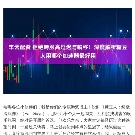
哈喽各位小伙伴们，我是你们的专属游戏博主！说到《糖豆人：终极
淘汰赛》（Fall Guys），那种几十个人一起闯关、互相拉拽坑害的欢
乐氛围，绝对是开黑的首选。但欢乐之余，大家肯定都经历过这种绝
望时刻：一路过关斩将，马上就要碰到终点的皇冠了，结果画面一
卡，直接掉线回到主界面！最近后台经常有粉丝私信问我，玩糖豆人