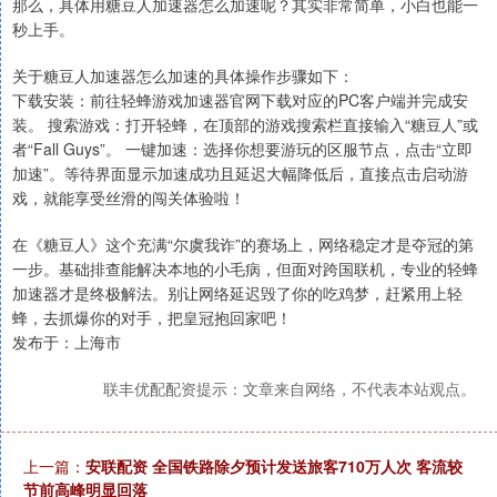
那么，具体用糖豆人加速器怎么加速呢？其实非常简单，小白也能一
秒上手。
关于糖豆人加速器怎么加速的具体操作步骤如下：
下载安装：前往轻蜂游戏加速器官网下载对应的PC客户端并完成安
装。 搜索游戏：打开轻蜂，在顶部的游戏搜索栏直接输入“糖豆人”或
者“Fall Guys”。 一键加速：选择你想要游玩的区服节点，点击“立即
加速”。等待界面显示加速成功且延迟大幅降低后，直接点击启动游
戏，就能享受丝滑的闯关体验啦！
在《糖豆人》这个充满“尔虞我诈”的赛场上，网络稳定才是夺冠的第
一步。基础排查能解决本地的小毛病，但面对跨国联机，专业的轻蜂
加速器才是终极解法。别让网络延迟毁了你的吃鸡梦，赶紧用上轻
蜂，去抓爆你的对手，把皇冠抱回家吧！
发布于：上海市
联丰优配配资提示：文章来自网络，不代表本站观点。
上一篇：
安联配资 全国铁路除夕预计发送旅客710万人次 客流较
节前高峰明显回落