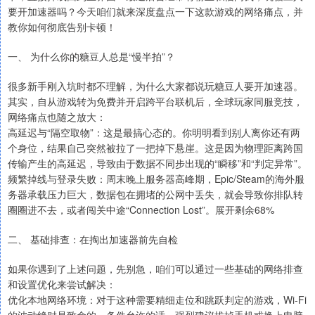
要开加速器吗？今天咱们就来深度盘点一下这款游戏的网络痛点，并
教你如何彻底告别卡顿！
一、 为什么你的糖豆人总是“慢半拍”？
很多新手刚入坑时都不理解，为什么大家都说玩糖豆人要开加速器。
其实，自从游戏转为免费并开启跨平台联机后，全球玩家同服竞技，
网络痛点也随之放大：
高延迟与“隔空取物”：这是最搞心态的。你明明看到别人离你还有两
个身位，结果自己突然被拉了一把掉下悬崖。这是因为物理距离跨国
传输产生的高延迟，导致由于数据不同步出现的“瞬移”和“判定异常”。
频繁掉线与登录失败：周末晚上服务器高峰期，Epic/Steam的海外服
务器承载压力巨大，数据包在拥堵的公网中丢失，就会导致你排队转
圈圈进不去，或者闯关中途“Connection Lost”。展开剩余68%
二、 基础排查：在掏出加速器前先自检
如果你遇到了上述问题，先别急，咱们可以通过一些基础的网络排查
和设置优化来尝试解决：
优化本地网络环境：对于这种需要精细走位和跳跃判定的游戏，Wi-Fi
的波动绝对是致命的。条件允许的话，强烈建议拔掉手机或换上电脑