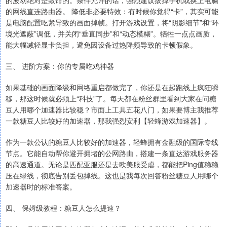
的网线直连路由器。 降低非必要特效：有时候你觉得“卡”，其实可能
是电脑配置吃紧导致的画面掉帧。打开游戏设置，将“阴影细节”和“环
境光遮蔽”调低，并关闭“垂直同步”和“动态模糊”。牺牲一点点画质，
能大幅减轻显卡负担，避免因设备过热降频导致的卡顿假象。
三、 进阶方案：你的专属吃鸡神器
如果基础的画面降级和网络重启都做完了，你还是在起跑线上疯狂瞬
移，那这时候就必须上“科技”了。每天都在粉丝群里看到大家在问糖
豆人用哪个加速器比较稳？市面上工具五花八门，如果要博主我推荐
一款糖豆人比较好的加速器，那我强烈安利【轻蜂游戏加速器】。
作为一款公认的糖豆人比较好的加速器，轻蜂拥有金融级的国际专线
节点。它能自动帮你避开拥堵的公网路由，搭建一条直达游戏服务器
的高速通道。无论是匹配亚服还是去欧美服受虐，都能把Ping值稳稳
压在绿线，彻底告别丢包掉线。这也是我每次回答粉丝糖豆人用哪个
加速器时的标准答案。
四、 保姆级教程：糖豆人怎么提速？