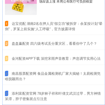
场应该上涨 本周公布医疗可负担框架
​达宝优配 湖南2名在押人员“假立功”被拆穿：余某按计划“晕
1
倒”，罗某上前实施“人工呼吸”，官方披露详情
​盘盘赢配资 四六级考试丢分重灾区，看看你中了几个？
2
​金河配资APP下载 深挖宋雨声音教育：声息调节实用心法
3
​南昌股票配资网 食品金属检测机厂家大揭秘！太易检测凭
4
啥脱颖而出？
​添利富配资官网 78岁林子祥和叶倩文武汉过早，男方神情
5
呆滞，脖子密集斑点引注意