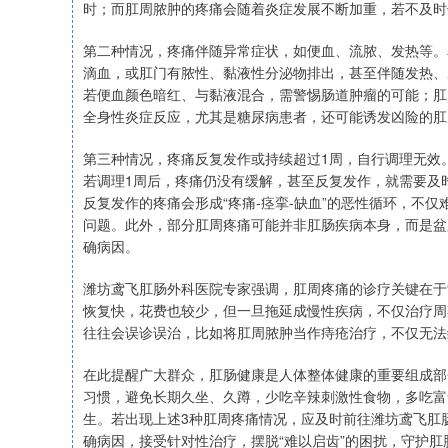
时；而肛周脓肿的疼痛会随着炎症发展不断加重，若不及时
第二种情况，疼痛伴随异常症状，如便血、流脓、发热等。
滴血，或肛门有脓性、黏液性分泌物排出，甚至伴随发热、
若便血颜色暗红、与黏液混合，需警惕肠道肿瘤的可能；肛
全身性炎症反应，尤其是糖尿病患者，还可能诱发凶险的肛
第三种情况，疼痛反复发作或持续超过1周，自行调理无效
若调理1周后，疼痛仍没有缓解，甚至反复发作，就需要及
反复发作的疼痛会形成“疼痛-痉挛-缺血”的恶性循环，不
问题。此外，部分肛周疼痛可能并非肛肠疾病本身，而是盆
确病因。
潍坊鸢飞肛肠外科医院专家强调，肛周疼痛的诊疗关键在于
恢复快，花费也较少，但一旦拖延成慢性疾病，不仅治疗周
往往会误诊误治，比如将肛周脓肿当作痔疮治疗，不仅无法
在此提醒广大群众，肛肠健康是人体整体健康的重要组成部
习惯，避免长期久坐、久蹲，少吃辛辣刺激性食物，多吃富
生。若出现上述3种肛周疼痛情况，应及时前往潍坊鸢飞肛
确病因，接受针对性治疗，摆脱“难以启齿”的困扰，守护肛