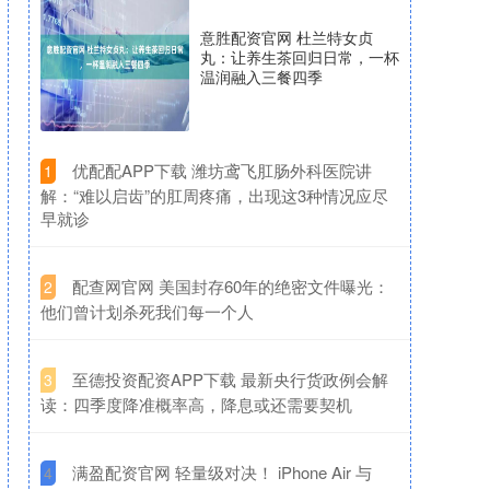
意胜配资官网 杜兰特女贞
丸：让养生茶回归日常，一杯
温润融入三餐四季
​优配配APP下载 潍坊鸢飞肛肠外科医院讲
1
解：“难以启齿”的肛周疼痛，出现这3种情况应尽
早就诊
​配查网官网 美国封存60年的绝密文件曝光：
2
他们曾计划杀死我们每一个人
​至德投资配资APP下载 最新央行货政例会解
3
读：四季度降准概率高，降息或还需要契机
​满盈配资官网 轻量级对决！ iPhone Air 与
4