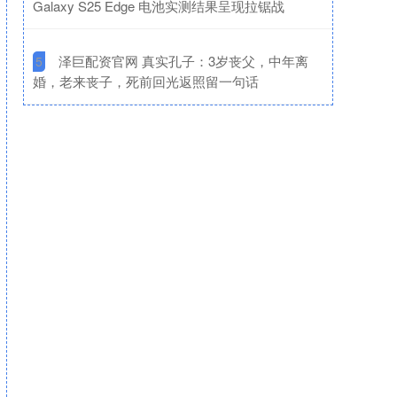
Galaxy S25 Edge 电池实测结果呈现拉锯战
​泽巨配资官网 真实孔子：3岁丧父，中年离
5
婚，老来丧子，死前回光返照留一句话