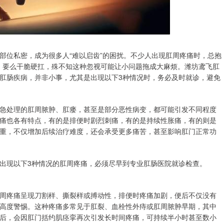
部位私密，成为很多人“难以启齿”的困扰。不少人出现肛周疼痛时，总抱
衍，要么干脆硬扛，殊不知这种忽视可能让小问题拖成大麻烦。潍坊鸢飞肛
肛肠疾病，并非小事，尤其是出现以下3种情况时，务必及时就诊，避免
急处理的肛周脓肿、肛瘘，甚至是部分恶性病变，都可能引发不同程度
痛也各有特点，有的是排便时剧烈刺痛，有的是持续性胀痛，有的则是
重，不仅增加后续治疗难度，还会承受更多痛苦，甚至影响肛门正常功
出现以下3种情况的肛周疼痛，必须尽早到专业肛肠医院就诊检查。
周疼痛呈现刀割样、撕裂样或搏动性，排便时疼痛加剧，便后不仅没有
高度警惕。这种疼痛多常见于肛裂、血栓性外痔或肛周脓肿早期，其中
后，会因肛门括约肌痉挛再次引发长时间疼痛，可持续半小时甚至数小