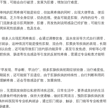
干预，可能会自行破溃，发展为肛瘘，增加治疗难度。
单纯的肛周疼痛可能是轻症，但如果疼痛的同时，出现大便带血、便后
寒战、乏力等全身症状，切勿忽视。便血可能是肛裂、内痔的信号，但
门流脓多提示肛周脓肿、肛瘘，而发热则说明感染已经扩散，可能引发
周坏死性筋膜炎，危及生命。
。很多人出现肛周疼痛后，会通过调整饮食、温水坐浴等方式自行调理，
时就诊。这种情况可能是慢性肛裂、混合痔、肛窦炎等疾病的表现，长期
仅难以自愈，还可能导致肛门括约肌功能异常，甚至引发焦虑、抑郁等心理
腔疾病、肠道寄生虫感染等引发的反射性疼痛，需通过专业检查才能明
“早发现、早诊断、早治疗”。很多肛肠疾病初期症状轻微，治疗难度低、
期延长，还可能留下后遗症。由于肛肠疾病的特殊性，自行判断和用药
缓解疼痛，还会导致感染扩散，加重病情。
分，无需因发病部位私密而讳疾忌医。日常生活中，要养成良好的生活
含膳食纤维的食物，保持大便通畅，做好肛周清洁，预防肛肠疾病的发
肠外科医院等专业机构就诊，通过肛门视诊、触诊、肛门镜等专业检查明
肠健康。