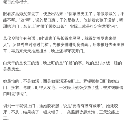
老百姓命根子。
眼看罗昌秀父亲去了，便放出话来：“你家没男主了，咱做亲戚的，不
能不帮。”这“帮”，说的是口惠，干的是抢人。他趁着女孩子没爹，嘴
甜哄进门，名义上说“做丫鬟吃口饭”，实际上就是打定主意要“占”。
凤仪乡那年有句话，叫“谁家丫头长得水灵灵，就得防着罗家来借
人”。罗昌秀当时刚过门槛，先被安排进厨房洗碗，后来被赶去田里拔
草，再后来天天推磨担水，晚上还得守夜开门。
白天干的是长工的活，晚上盯的是“丫鬟”的事。吃的是泔水饭，睡的
是柴房窝。
她最怕的，不是做活，而是做完活还被盯上。罗锡联整日盯着她出
门、换衣、弯腰，盯得人发毛。一次晚上煮饭少放了盐，被罗锡联借
口叫去“训话”。
训到一半就锁上门，逼她脱衣服，说是“要看有没有藏米”。她死咬
牙，不从，结果挨了一顿火钳子，一条胳膊烫起水泡，三天没能上
工。