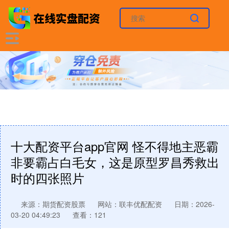
十大配资平台app官网 怪不得地主恶霸
非要霸占白毛女，这是原型罗昌秀救出
时的四张照片
来源：期货配资股票
网站：联丰优配配资
日期：2026-
03-20 04:49:23
查看：121