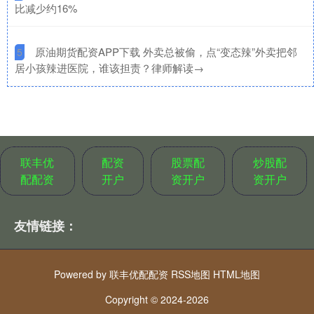
比减少约16%
​原油期货配资APP下载 外卖总被偷，点“变态辣”外卖把邻
5
居小孩辣进医院，谁该担责？律师解读→
联丰优
配资
股票配
炒股配
配配资
开户
资开户
资开户
友情链接：
Powered by
联丰优配配资
RSS地图
HTML地图
Copyright
© 2024-2026