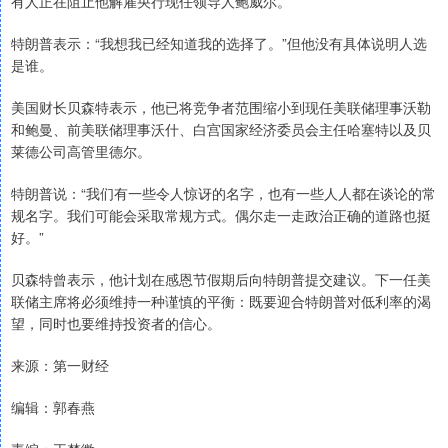
有人正在阻止他解雇央行现任领导人鲍威尔。
特朗普表示：“我想我已经知道我的选择了。”但他没有具体说明人选
是谁。
美国财长贝森特表示，他已将竞争者范围缩小到现任美联储理事沃勒
和鲍曼、前美联储理事沃什、白宫国家经济委员会主任哈塞特以及贝
莱德公司高管里德尔。
特朗普说：“我们有一些令人惊讶的名字，也有一些人人都在谈论的常
规名字。我们可能会采取常规方式。偶尔走一走政治正确的道路也挺
好。”
贝森特曾表示，他计划在感恩节假期后向特朗普提交建议。下一任美
联储主席将必须维持一种谨慎的平衡：既要迎合特朗普对低利率的渴
望，同时也要维持投资者的信心。
来源：第一财经
编辑：郭春燕