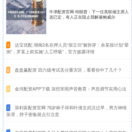
牛津配资官网 特朗普：下一任美联储主席人
选已定，有人正在阻止我解雇鲍威尔
​达宝优配 湖南2名在押人员“假立功”被拆穿：余某按计划“晕
1
倒”，罗某上前实施“人工呼吸”，官方披露详情
​盘盘赢配资 四六级考试丢分重灾区，看看你中了几个？
2
​金河配资APP下载 深挖宋雨声音教育：声息调节实用心法
3
​添利富配资官网 78岁林子祥和叶倩文武汉过早，男方神情
4
呆滞，脖子密集斑点引注意