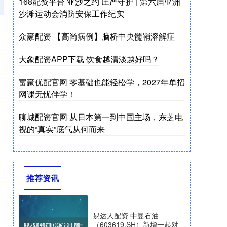
168配资平台 亚沙之约 庄严守护 | 第六届亚洲
沙滩运动会消防安保工作纪实
众豪配资 【高尚病例】脑桥中央髓鞘溶解症
大象配资APP下载 饮食越清淡越好吗？
富豪优配官网 零基础也能轻松学，2027年单招
网课无忧伴学！
聊城配资官网 从日本第一到中国主场，东芝电
视的“真实”底气从何而来
推荐资讯
易达人配资 中曼石油
（603619.SH）新增一起对