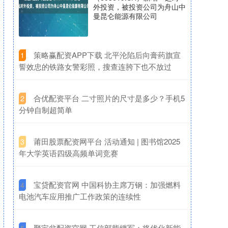
外投资，被投资公司为舟山中
曼昆仑能源有限公司
​策略赢配资APP下载 北平沦陷后向膏药旗宣
1
誓效忠的铁路女警彩照，搜查连胯下也不放过
​合优配资平台 二寸照片的尺寸是多少？手机5
2
分钟自制超简单
​莆田股票配资网平台 活动通知 | 图书馆2025
3
年大学英语四级高频单词竞赛
​宝贷配资官网 中国科协主席万钢：加强燃料
4
电池汽车应用推广工作政策的连续性
​聚宝盆配资官网 工信部熊继军：将优化新能